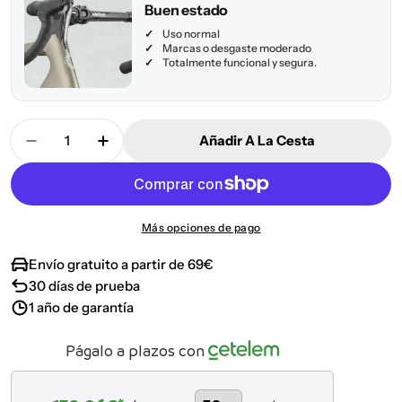
no
Buen estado
disponible
Uso normal
Marcas o desgaste moderado
Totalmente funcional y segura.
Cantidad
Añadir A La Cesta
Disminuir Cantidad Para Cannondale Supersix Ev
Aumentar Cantidad Para Cannondale Su
Más opciones de pago
Envío gratuito a partir de 69€
30 días de prueba
1 año de garantía
Págalo a plazos con