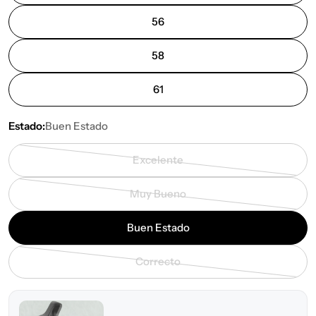
56
58
61
Estado:
Buen Estado
Excelente
Variante
agotada
Muy Bueno
o
Variante
no
agotada
Buen Estado
disponible
o
no
Correcto
disponible
Variante
agotada
o