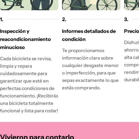
1.
2.
3.
Inspección y
Informes detallados de
Precio
reacondicionamiento
condición
Disfru
minucioso
ahorro
Te proporcionamos
alta ca
información clara sobre
Cada bicicleta se revisa,
compr
cualquier desgaste menor
limpia y repara
rendim
o imperfección, para que
cuidadosamente para
durabi
sepas exactamente lo que
garantizar que esté en
estás comprando.
perfectas condiciones de
funcionamiento. ¡Recibirás
una bicicleta totalmente
funcional y lista para rodar!
Vivieron para contarlo