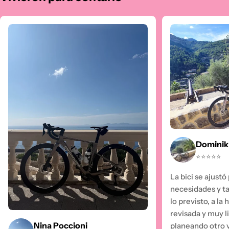
Dominik
⭐⭐⭐⭐⭐
La bici se ajust
necesidades y ta
lo previsto, a la
revisada y muy l
Nina Poccioni
planeando otro v