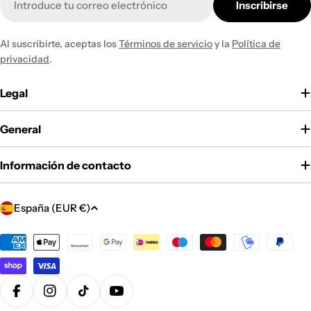
Inscribirse
electrónico
Al suscribirte, aceptas los
Términos de servicio
y la
Política de
privacidad
.
Legal
General
Información de contacto
P
España (EUR €)
a
í
Métodos
de
s
pago
/
r
Facebook
Instagram
Tiktok
YouTube