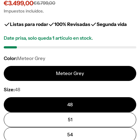
€3.499,00
€6.799,00
Precio
Precio
de
habitual
Impuestos incluidos.
venta
Listas para rodar
100% Revisadas
Segunda vida
Date prisa, solo queda
1
artículo en stock.
Color:
Meteor Grey
Meteor Grey
Size:
48
48
51
54