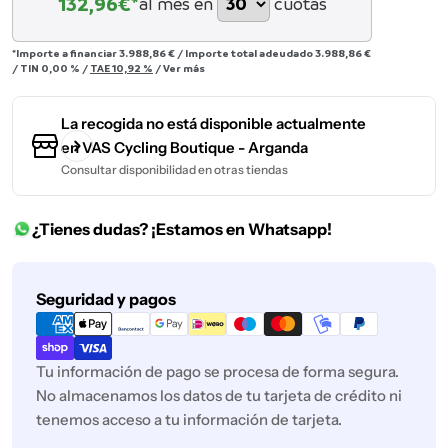
132,96
€*
al mes en
cuotas
*Importe a financiar
3.988,86 €
/
Importe total adeudado
3.988,86 €
/
TIN
0,00 %
/
TAE
10,92 %
/
Ver más
La recogida no está disponible actualmente
en
VAS Cycling Boutique - Arganda
Consultar disponibilidad en otras tiendas
¿Tienes dudas? ¡Estamos en Whatsapp!
Métodos
Seguridad y pagos
de
pago
Tu información de pago se procesa de forma segura.
No almacenamos los datos de tu tarjeta de crédito ni
tenemos acceso a tu información de tarjeta.