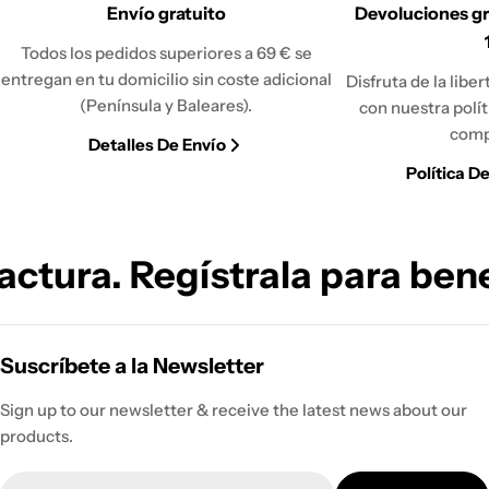
Envío gratuito
Devoluciones gr
Todos los pedidos superiores a 69 € se
entregan en tu domicilio sin coste adicional
Disfruta de la libe
(Península y Baleares).
con nuestra polí
comp
Detalles De Envío
Política D
tura. Regístrala para benefi
Suscríbete a la Newsletter
Sign up to our newsletter & receive the latest news about our
products.
Correo