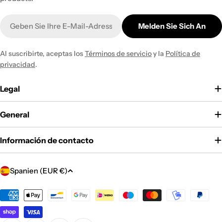
E-
Melden Sie Sich An
Mail
Al suscribirte, aceptas los
Términos de servicio
y la
Política de
privacidad
.
Legal
General
Información de contacto
L
Spanien (EUR €)
a
n
Zahlungsmethoden
d