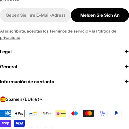
E-
Melden Sie Sich An
Mail
Al suscribirte, aceptas los
Términos de servicio
y la
Política de
privacidad
.
Legal
General
Información de contacto
L
Spanien (EUR €)
a
n
Zahlungsmethoden
d