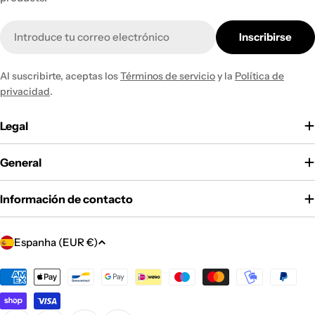
Correo
Inscribirse
electrónico
Al suscribirte, aceptas los
Términos de servicio
y la
Política de
privacidad
.
Legal
General
Información de contacto
P
Espanha (EUR €)
a
í
Métodos
de
s
pago