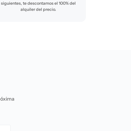
siguientes, te descontamos el 100% del
alquiler del precio.
próxima