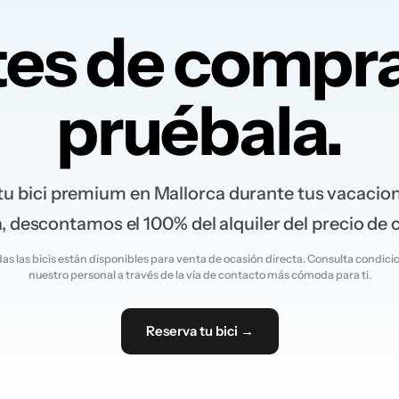
es de compra
pruébala.
 tu bici premium en Mallorca durante tus vacacione
 descontamos el 100% del alquiler del precio de
as las bicis están disponibles para venta de ocasión directa. Consulta condici
nuestro personal a través de la vía de contacto más cómoda para ti.
Reserva tu bici →