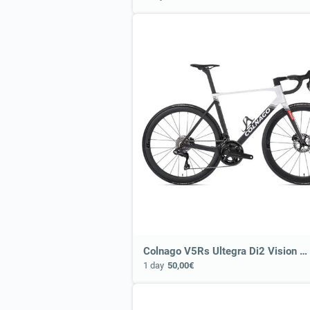
Colnago V5Rs Ultegra Di2 Vision SC 45 ⭐ Most Exclusive Bike
1 day
50,00€