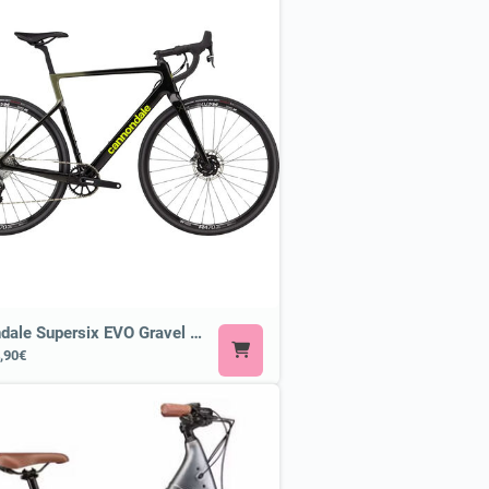
Cannondale Supersix EVO Gravel or Similar
,90€