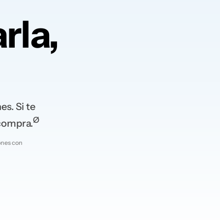
rla,
s. Si te
Ø
 compra.
ones con