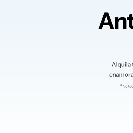
Ant
Alquila
enamora,
Ø
No tod