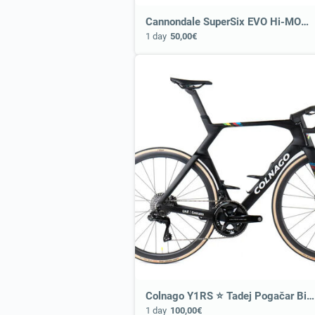
Cannondale SuperSix EVO Hi-MOD 1 ⭐ Most Exclusive Cannondale Bike
1 day
50,00€
Colnago Y1RS ⭐ Tadej Pogačar Bike
1 day
100,00€