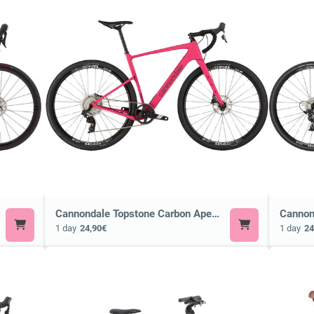
Cannondale Topstone Carbon Apex AXS or Similar
1 day
24,90€
1 day
24