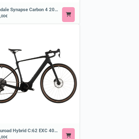
Cannondale Synapse Carbon 4 2026 or Similar
,00€
Cube Nuroad Hybrid C:62 EXC 400X blackline or Similar ⚡ E-Road or Gravel E-Bike
,00€