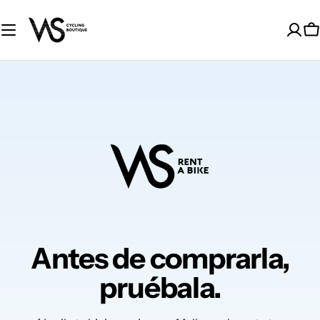
Skip
to
C
content
Antes de comprarla,
pruébala.