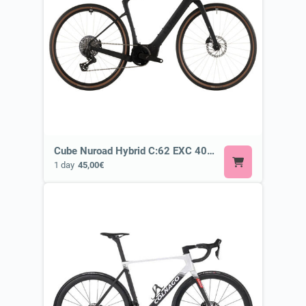
Cube Nuroad Hybrid C:62 EXC 400X blackline or Similar ⚡ E-Road or Gravel E-Bike
1 day
45,00€