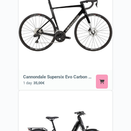
Cannondale Supersix Evo Carbon 3 105 di2 or Similar
1 day
35,00€