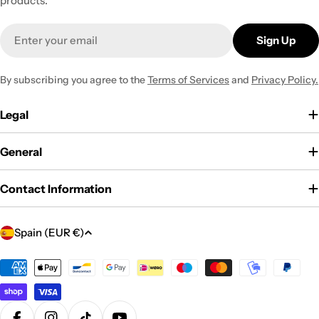
products.
Email
Sign Up
By subscribing you agree to the
Terms of Services
and
Privacy Policy.
Legal
General
Contact Information
C
Spain (EUR €)
o
u
Payment
methods
n
t