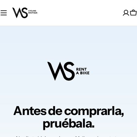
Skip
to
C
content
Antes de comprarla,
pruébala.