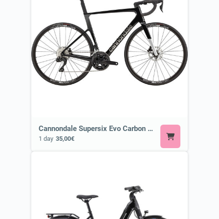
Cannondale Supersix Evo Carbon 3 105 di2 or Similar
1 day
35,00€