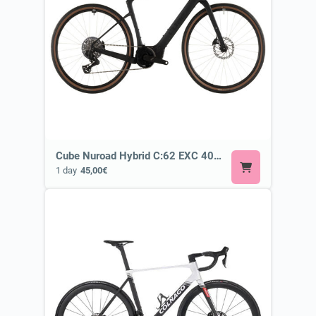
Cube Nuroad Hybrid C:62 EXC 400X blackline or Similar ⚡ E-Road or Gravel E-Bike
1 day
45,00€