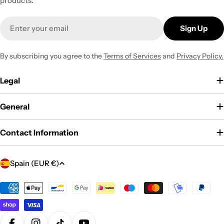
products.
Email
Sign Up
By subscribing you agree to the
Terms of Services
and
Privacy Policy.
Legal
General
Contact Information
C
Spain (EUR €)
o
u
Payment
methods
n
t