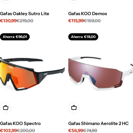
Gafas Oakley Sutro Lite
Gafas KOO Demos
€130,99
€219,00
€115,99
€159,00
Precio
Precio
Precio
Precio
de
habitual
de
habitual
venta
venta
Ahorra
€96,01
Ahorra
€18,00
Opciones
Opciones
Gafas KOO Spectro
Gafas Shimano Aerolite 2 HC
€103,99
€200,00
€56,99
€74,99
Precio
Precio
Precio
Precio