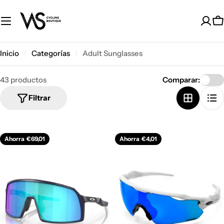
Saltar
al
C
contenido
Inicio
Categorías
Adult Sunglasses
43 productos
Comparar:
Filtrar
Ahorra
€69,01
Ahorra
€4,01