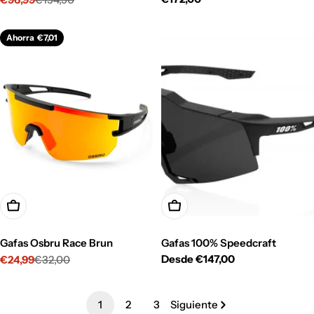
Precio
Precio
habitual
de
habitual
venta
Ahorra
€7,01
Opciones
Opciones
Gafas Osbru Race Brun
Gafas 100% Speedcraft
Precio
Desde €147,00
€24,99
€32,00
Precio
Precio
habitual
de
habitual
venta
1
2
3
Siguiente