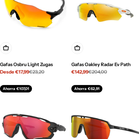
Opciones
Opciones
Gafas Osbru Light Zugas
Gafas Oakley Radar Ev Path
Desde €17,99
€23,20
€142,99
€204,00
Precio
Precio
Precio
Precio
de
habitual
de
habitual
venta
venta
Ahorra
€107,01
Ahorra
€62,91