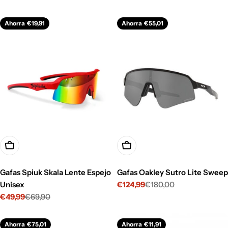
de
habitual
de
habitual
venta
venta
Ahorra
€19,91
Ahorra
€55,01
Opciones
Añadir A La Cesta
Gafas Spiuk Skala Lente Espejo
Gafas Oakley Sutro Lite Sweep
Unisex
€124,99
€180,00
Precio
Precio
€49,99
€69,90
de
habitual
Precio
Precio
venta
de
habitual
venta
Ahorra
€75,01
Ahorra
€11,91