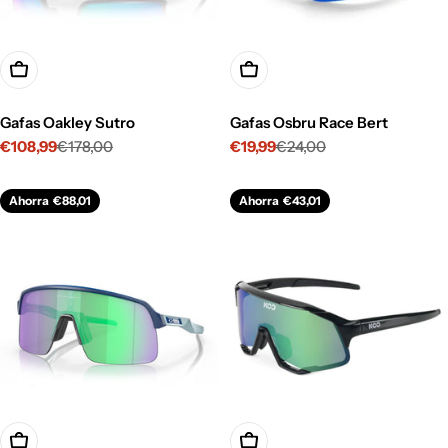
Opciones
Opciones
Gafas Oakley Sutro
Gafas Osbru Race Bert
€108,99
€178,00
€19,99
€24,00
Precio
Precio
Precio
Precio
de
habitual
de
habitual
venta
venta
Ahorra
€88,01
Ahorra
€43,01
Opciones
Opciones