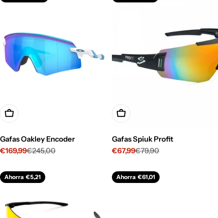
Opciones
Opciones
Gafas Oakley Encoder
Gafas Spiuk Profit
€169,99
€245,00
€67,99
€79,90
Precio
Precio
Precio
Precio
de
habitual
de
habitual
venta
venta
Ahorra
€5,21
Ahorra
€61,01