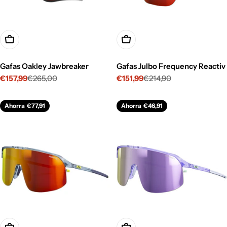
Opciones
Opciones
Gafas Oakley Jawbreaker
Gafas Julbo Frequency Reactiv
€157,99
€265,00
€151,99
€214,90
Precio
Precio
Precio
Precio
de
habitual
de
habitual
venta
venta
Ahorra
€77,91
Ahorra
€46,91