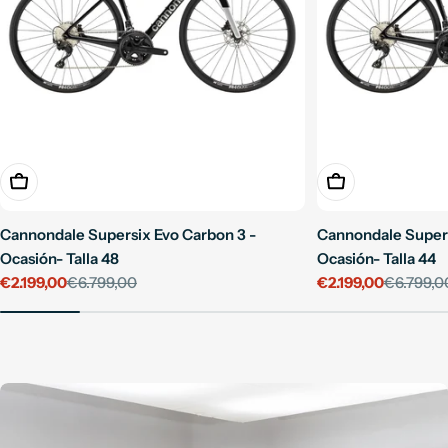
Añadir A La Cesta
Añadir A La Cest
Cannondale Supersix Evo Carbon 3 -
Cannondale Supers
Ocasión- Talla 48
Ocasión- Talla 44
€2.199,00
€6.799,00
€2.199,00
€6.799,0
Precio
Precio
Precio
Precio
de
habitual
de
habitual
venta
venta