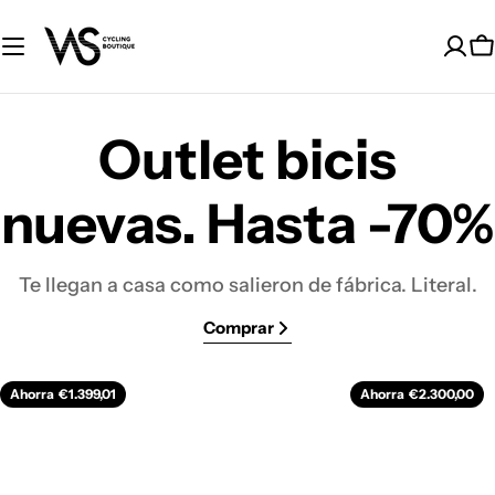
Saltar
al
C
contenido
Outlet bicis
nuevas. Hasta -70%
Te llegan a casa como salieron de fábrica. Literal.
Comprar
Ahorra
€1.399,01
Ahorra
€2.300,00