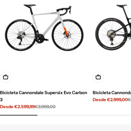
Opciones
Opciones
Bicicleta Cannondale Supersix Evo Carbon
Bicicleta Cannonda
3
Desde €2.999,00
€
Precio
Precio
Desde €2.599,99
€3.999,00
de
habitual
Precio
Precio
venta
de
habitual
venta