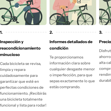
1.
2.
3.
Inspección y
Informes detallados de
Precio
reacondicionamiento
condición
Disfru
minucioso
ahorro
Te proporcionamos
alta ca
información clara sobre
Cada bicicleta se revisa,
compr
cualquier desgaste menor
limpia y repara
rendim
o imperfección, para que
cuidadosamente para
durabi
sepas exactamente lo que
garantizar que esté en
estás comprando.
perfectas condiciones de
funcionamiento. ¡Recibirás
una bicicleta totalmente
funcional y lista para rodar!