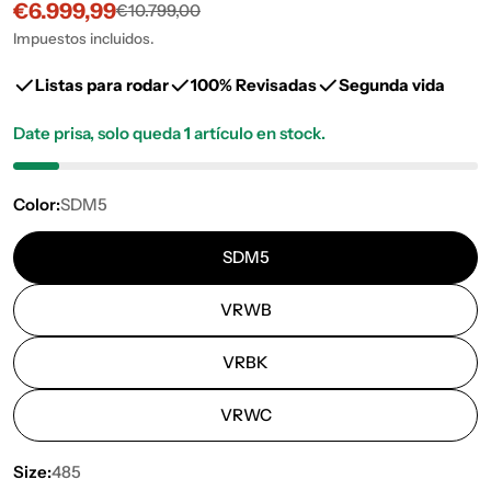
€6.999,99
€10.799,00
Precio
Precio
de
habitual
Impuestos incluidos.
venta
Listas para rodar
100% Revisadas
Segunda vida
Date prisa, solo queda
1
artículo en stock.
Color:
SDM5
SDM5
VRWB
VRBK
VRWC
Size:
485