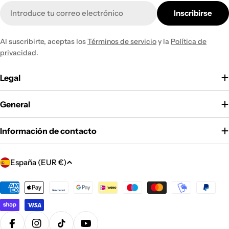
Correo
Inscribirse
electrónico
Al suscribirte, aceptas los
Términos de servicio
y la
Política de
privacidad
.
Legal
General
Información de contacto
P
España (EUR €)
a
í
Métodos
de
s
pago
/