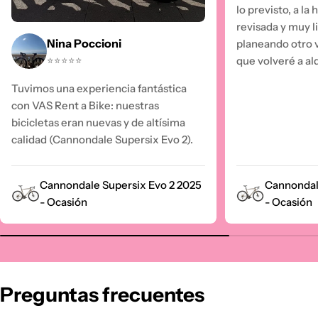
lo previsto, a la
revisada y muy l
Nina Poccioni
planeando otro v
que volveré a alqu
⭐⭐⭐⭐⭐
Tuvimos una experiencia fantástica
con VAS Rent a Bike: nuestras
bicicletas eran nuevas y de altísima
calidad (Cannondale Supersix Evo 2).
Cannondale Supersix Evo 2 2025
Cannondal
- Ocasión
- Ocasión
Preguntas frecuentes