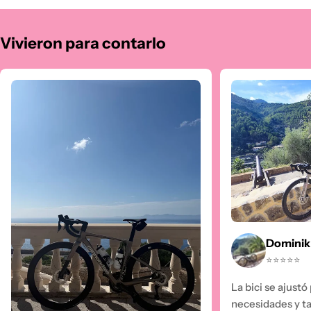
Vivieron para contarlo
Dominik
⭐⭐⭐⭐⭐
La bici se ajust
necesidades y ta