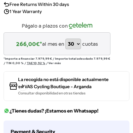
Free Returns Within 30 days
1 Year Warranty
Págalo a plazos con
266,00
€*
al mes en
cuotas
*Importe a financiar
7.979,99 €
/
Importe total adeudado
7.979,99 €
/
TIN
0,00 %
/
TAE
10,92 %
/
Ver más
La recogida no está disponible actualmente
en
VAS Cycling Boutique - Arganda
Consultar disponibilidad en otras tiendas
¿Tienes dudas? ¡Estamos en Whatsapp!
Métodos
Payment & Security