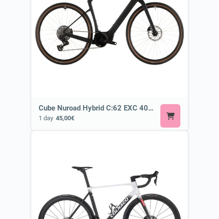
Cube Nuroad Hybrid C:62 EXC 400X blackline or Similar ⚡ E-Road or Gravel E-Bike
1 day
45,00€