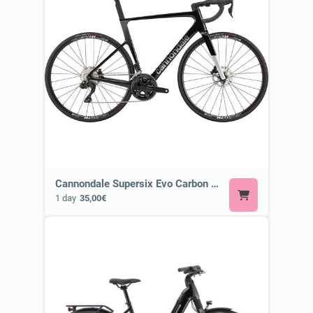
Cannondale Supersix Evo Carbon 3 105 di2 or Similar
1 day
35,00€