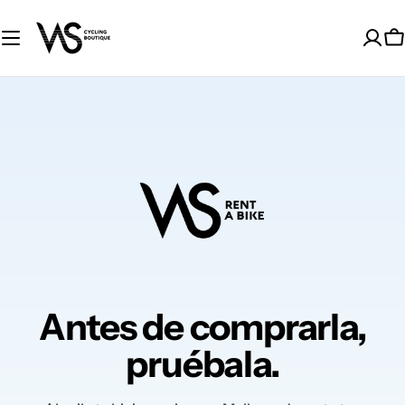
Saltar
al
C
contenido
Antes de comprarla,
pruébala.