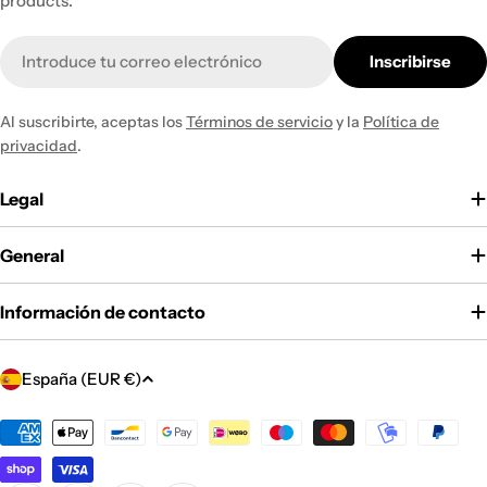
products.
Correo
Inscribirse
electrónico
Al suscribirte, aceptas los
Términos de servicio
y la
Política de
privacidad
.
Legal
General
Información de contacto
P
España (EUR €)
a
í
Métodos
de
s
pago