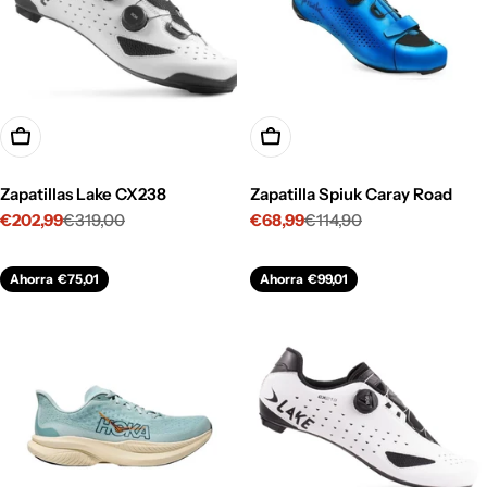
Opciones
Opciones
Zapatillas Lake CX238
Zapatilla Spiuk Caray Road
€202,99
€319,00
€68,99
€114,90
Precio
Precio
Precio
Precio
de
habitual
de
habitual
venta
venta
Ahorra
€75,01
Ahorra
€99,01