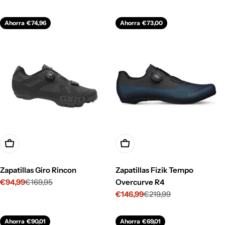
de
habitual
de
habitual
venta
venta
Ahorra
€74,96
Ahorra
€73,00
Opciones
Opciones
Zapatillas Giro Rincon
Zapatillas Fizik Tempo
€94,99
€169,95
Overcurve R4
Precio
Precio
€146,99
€219,99
de
habitual
Precio
Precio
venta
de
habitual
venta
Ahorra
€90,01
Ahorra
€69,01