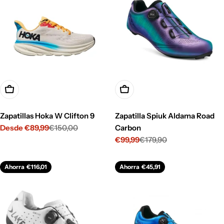
Opciones
Opciones
Zapatillas Hoka W Clifton 9
Zapatilla Spiuk Aldama Road
Desde €89,99
€150,00
Carbon
Precio
Precio
€99,99
€179,90
de
habitual
Precio
Precio
venta
de
habitual
venta
Ahorra
€116,01
Ahorra
€45,91