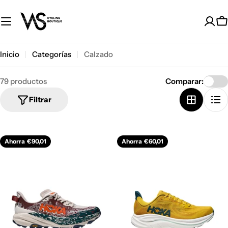
Saltar
al
C
contenido
Inicio
Categorías
Calzado
79 productos
Comparar:
Filtrar
Ahorra
€90,01
Ahorra
€60,01