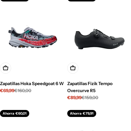
Opciones
Opciones
Zapatillas Hoka Speedgoat 6 W
Zapatillas Fizik Tempo
€69,99
€160,00
Overcurve R5
Precio
Precio
€89,99
€159,00
de
habitual
Precio
Precio
venta
de
habitual
venta
Ahorra
€60,01
Ahorra
€79,91