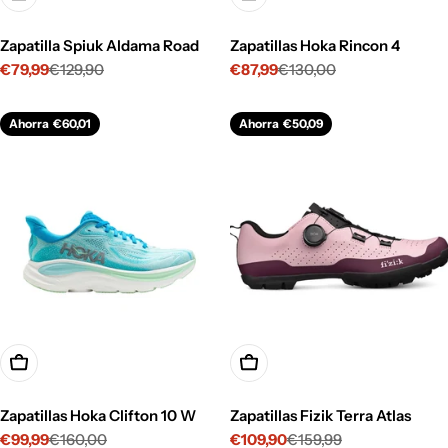
Zapatilla Spiuk Aldama Road
Zapatillas Hoka Rincon 4
€79,99
€129,90
€87,99
€130,00
Precio
Precio
Precio
Precio
de
habitual
de
habitual
venta
venta
Ahorra
€60,01
Ahorra
€50,09
Opciones
Opciones
Zapatillas Hoka Clifton 10 W
Zapatillas Fizik Terra Atlas
€99,99
€160,00
€109,90
€159,99
Precio
Precio
Precio
Precio