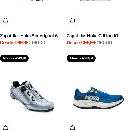
Opciones
Opciones
Zapatillas Hoka Speedgoat 6
Zapatillas Hoka Clifton 10
Desde €69,99
€160,00
Desde €99,99
€160,00
Precio
Precio
Precio
Precio
de
habitual
de
habitual
venta
venta
Ahorra
€49,91
Ahorra
€42,01
Opciones
Opciones