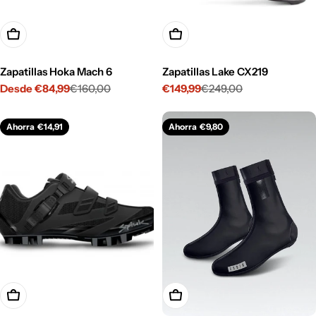
Opciones
Opciones
Zapatillas Hoka Mach 6
Zapatillas Lake CX219
Desde €84,99
€160,00
€149,99
€249,00
Precio
Precio
Precio
Precio
de
habitual
de
habitual
venta
venta
Ahorra
€14,91
Ahorra
€9,80
Opciones
Opciones