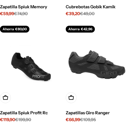
Zapatilla Spiuk Memory
Cubrebotas Gobik Kamik
€59,99
€74,90
€39,20
€49,00
Precio
Precio
Precio
Precio
de
habitual
de
habitual
venta
venta
Ahorra
€80,00
Ahorra
€42,96
Opciones
Opciones
Zapatilla Spiuk Profit Rc
Zapatillas Giro Ranger
€119,90
€199,90
€66,99
€109,95
Precio
Precio
Precio
Precio
de
habitual
de
habitual