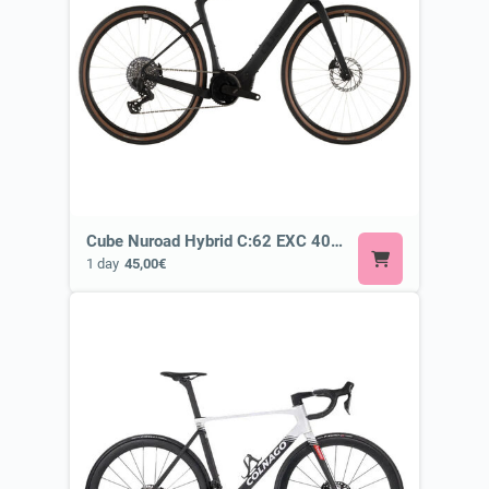
Cube Nuroad Hybrid C:62 EXC 400X blackline or Similar ⚡ E-Road or Gravel E-Bike
1 day
45,00€