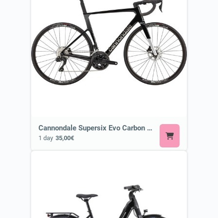
Cannondale Supersix Evo Carbon 3 105 di2 or Similar
1 day
35,00€