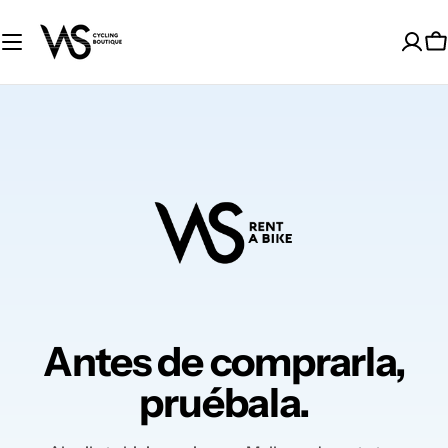
Saltar
al
C
contenido
Antes de comprarla,
pruébala.