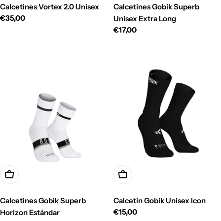
Calcetines Vortex 2.0 Unisex
Calcetines Gobik Superb
Precio
€35,00
Unisex Extra Long
habitual
Precio
€17,00
habitual
Opciones
Opciones
Calcetines Gobik Superb
Calcetín Gobik Unisex Icon
Precio
€15,00
Horizon Estándar