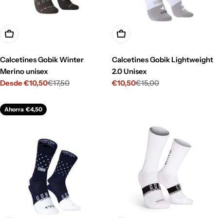
Opciones
Opciones
Calcetines Gobik Winter
Calcetines Gobik Lightweight
Merino unisex
2.0 Unisex
Desde €10,50
€17,50
€10,50
€15,00
Precio
Precio
Precio
Precio
de
habitual
de
habitual
venta
venta
Ahorra
€4,50