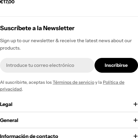
habitual
Precio
€17,00
habitual
Suscríbete a la Newsletter
Sign up to our newsletter & receive the latest news about our
products.
Correo
Inscribirse
electrónico
Al suscribirte, aceptas los
Términos de servicio
y la
Política de
privacidad
.
Legal
General
Información de contacto