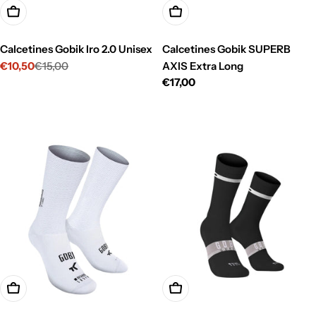
Opciones
Opciones
Calcetines Gobik Iro 2.0 Unisex
Calcetines Gobik SUPERB
€10,50
€15,00
AXIS Extra Long
Precio
Precio
Precio
€17,00
de
habitual
habitual
venta
Opciones
Opciones