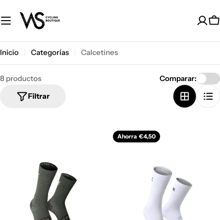
Saltar
al
C
contenido
Inicio
Categorías
Calcetines
8 productos
Comparar:
Filtrar
Ahorra
€4,50