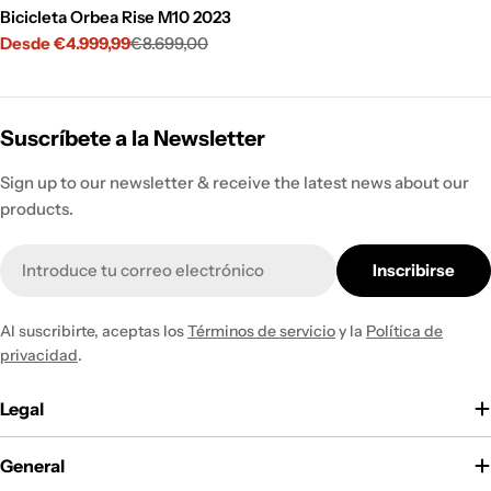
Bicicleta Orbea Rise M10 2023
Desde €4.999,99
€8.699,00
Precio
Precio
de
habitual
venta
Suscríbete a la Newsletter
Sign up to our newsletter & receive the latest news about our
products.
Correo
Inscribirse
electrónico
Al suscribirte, aceptas los
Términos de servicio
y la
Política de
privacidad
.
Legal
General