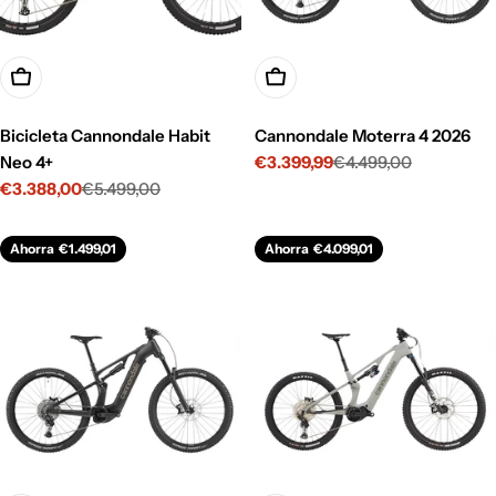
Opciones
Opciones
Bicicleta Cannondale Habit
Cannondale Moterra 4 2026
Neo 4+
€3.399,99
€4.499,00
Precio
Precio
€3.388,00
€5.499,00
de
habitual
Precio
Precio
venta
de
habitual
venta
Ahorra
€1.499,01
Ahorra
€4.099,01