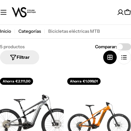
Saltar
al
C
contenido
Inicio
Categorías
Bicicletas eléctricas MTB
5 productos
Comparar:
Filtrar
Ahorra
€2.111,00
Ahorra
€1.099,01