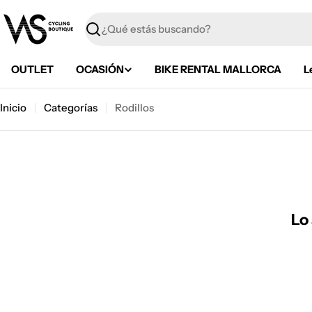
Saltar
al
Buscar
contenido
OUTLET
OCASIÓN
BIKE RENTAL MALLORCA
L
Inicio
Categorías
Rodillos
Lo