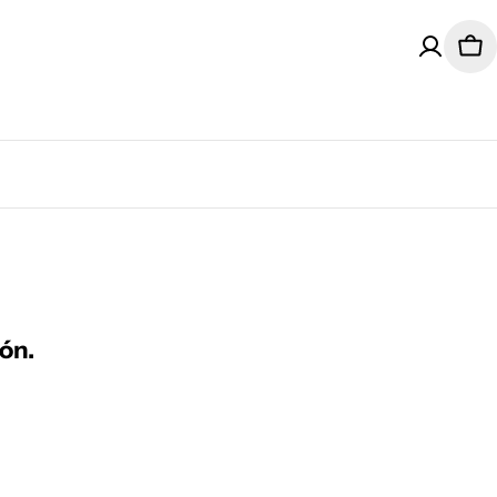
Car
ón.