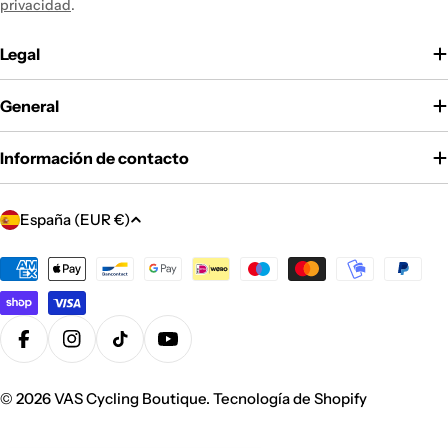
privacidad
.
Legal
General
Información de contacto
P
España (EUR €)
a
í
Métodos
de
s
pago
/
r
Facebook
Instagram
Tiktok
YouTube
e
g
© 2026
VAS Cycling Boutique
.
Tecnología de Shopify
i