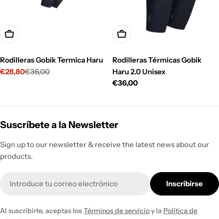
Opciones
Opciones
Rodilleras Gobik Termica Haru
Rodilleras Térmicas Gobik
€28,80
€36,00
Haru 2.0 Unisex
Precio
Precio
Precio
€36,00
de
habitual
habitual
venta
Suscríbete a la Newsletter
Sign up to our newsletter & receive the latest news about our
products.
Correo
Inscribirse
electrónico
Al suscribirte, aceptas los
Términos de servicio
y la
Política de