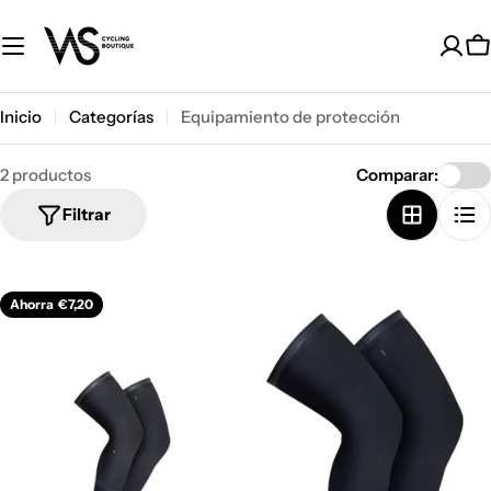
Saltar
al
C
contenido
Inicio
Categorías
Equipamiento de protección
2 productos
Comparar:
Filtrar
Ahorra
€7,20