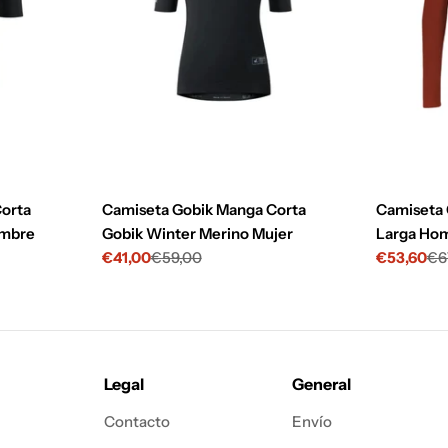
orta
Camiseta Gobik Manga Corta
Camiseta 
ombre
Gobik Winter Merino Mujer
Larga Ho
€41,00
€59,00
€53,60
€6
Precio
Precio
Precio
Precio
de
habitual
de
habitual
venta
venta
Legal
General
Contacto
Envío