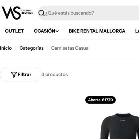
Saltar
al
Buscar
contenido
OUTLET
OCASIÓN
BIKE RENTAL MALLORCA
L
Inicio
Categorías
Camisetas Casual
Filtrar
3 productos
Ahorra
€17,70