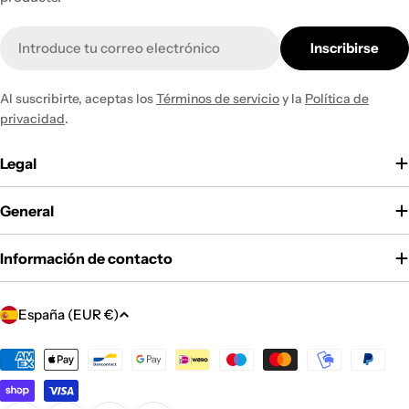
Correo
Inscribirse
electrónico
Al suscribirte, aceptas los
Términos de servicio
y la
Política de
privacidad
.
Legal
General
Información de contacto
P
España (EUR €)
a
í
Métodos
de
s
pago