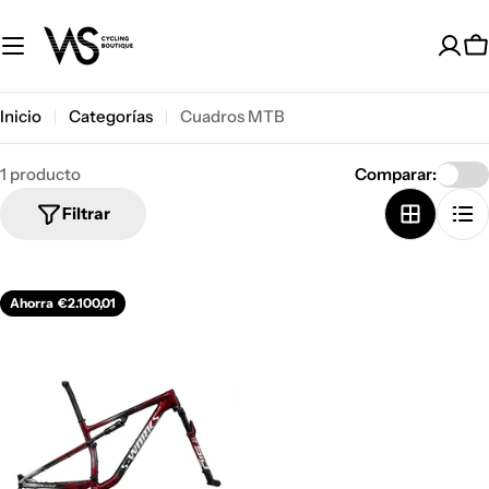
Saltar
al
C
contenido
Inicio
Categorías
Cuadros MTB
1 producto
Comparar:
Filtrar
Ahorra
€2.100,01