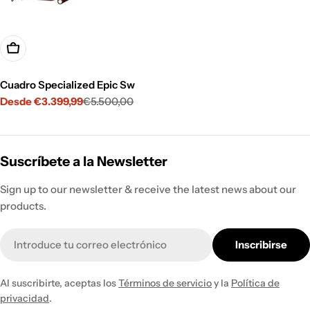
Opciones
Cuadro Specialized Epic Sw
Desde €3.399,99
€5.500,00
Precio
Precio
de
habitual
venta
Suscríbete a la Newsletter
Sign up to our newsletter & receive the latest news about our
products.
Correo
Inscribirse
electrónico
Al suscribirte, aceptas los
Términos de servicio
y la
Política de
privacidad
.