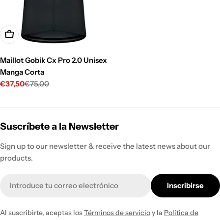
Opciones
Maillot Gobik Cx Pro 2.0 Unisex
Manga Corta
€37,50
€75,00
Precio
Precio
de
habitual
venta
Suscríbete a la Newsletter
Sign up to our newsletter & receive the latest news about our
products.
Correo
Inscribirse
electrónico
Al suscribirte, aceptas los
Términos de servicio
y la
Política de