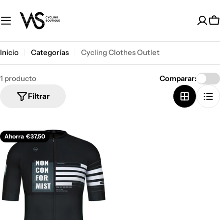
Saltar
al
C
contenido
Inicio
Categorías
Cycling Clothes Outlet
1 producto
Comparar:
Filtrar
Ahorra
€37,50