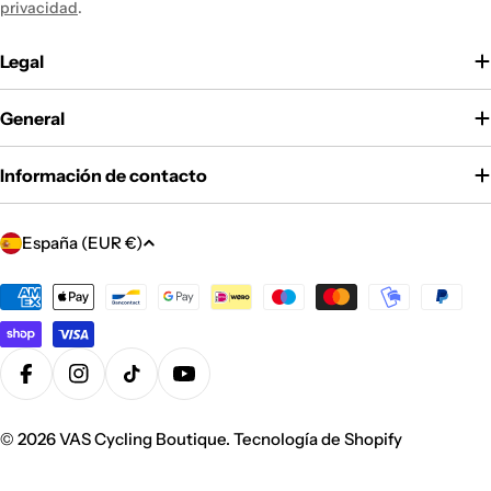
privacidad
.
Legal
General
Información de contacto
P
España (EUR €)
a
í
Métodos
de
s
pago
/
r
Facebook
Instagram
Tiktok
YouTube
e
g
© 2026
VAS Cycling Boutique
.
Tecnología de Shopify
i