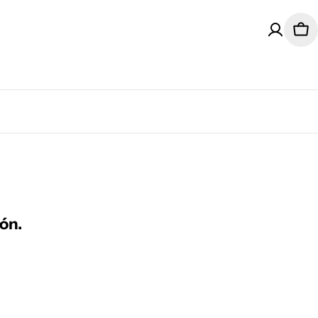
Car
ón.