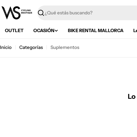
Saltar
al
Buscar
contenido
OUTLET
OCASIÓN
BIKE RENTAL MALLORCA
L
Inicio
Categorías
Suplementos
Lo