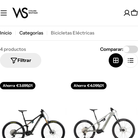
Saltar
al
C
contenido
Inicio
Categorías
Bicicletas Eléctricas
4 productos
Comparar:
Filtrar
Ahorra
€3.699,01
Ahorra
€4.099,01