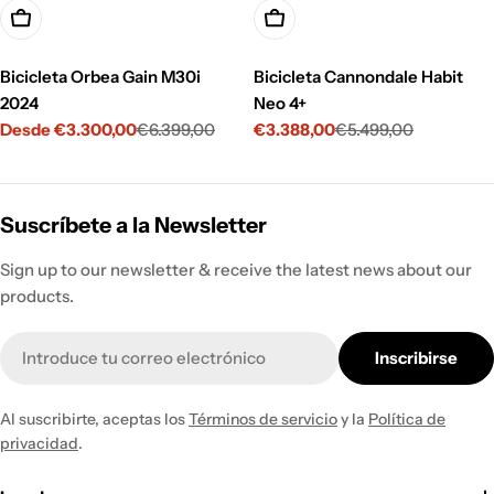
Opciones
Opciones
Bicicleta Orbea Gain M30i
Bicicleta Cannondale Habit
2024
Neo 4+
Desde €3.300,00
€6.399,00
€3.388,00
€5.499,00
Precio
Precio
Precio
Precio
de
habitual
de
habitual
venta
venta
Suscríbete a la Newsletter
Sign up to our newsletter & receive the latest news about our
products.
Correo
Inscribirse
electrónico
Al suscribirte, aceptas los
Términos de servicio
y la
Política de
privacidad
.