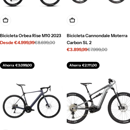
Opciones
Opciones
Bicicleta Orbea Rise M10 2023
Bicicleta Cannondale Moterra
Desde €4.999,99
€8.699,00
Carbon SL 2
Precio
Precio
€3.899,99
€7.999,00
de
habitual
Precio
Precio
venta
de
habitual
venta
Ahorra
€3.099,00
Ahorra
€2.111,00