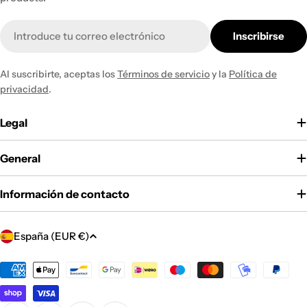
Correo
Inscribirse
electrónico
Al suscribirte, aceptas los
Términos de servicio
y la
Política de
privacidad
.
Legal
General
Información de contacto
P
España (EUR €)
a
í
Métodos
de
s
pago