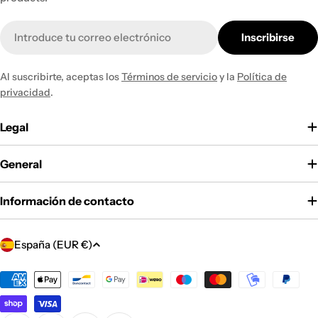
Correo
Inscribirse
electrónico
Al suscribirte, aceptas los
Términos de servicio
y la
Política de
privacidad
.
Legal
General
Información de contacto
P
España (EUR €)
a
í
Métodos
de
s
pago