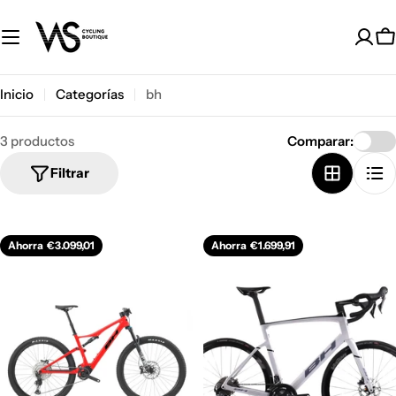
Saltar
al
C
contenido
Inicio
Categorías
bh
3 productos
Comparar:
Filtrar
Ahorra
€3.099,01
Ahorra
€1.699,91