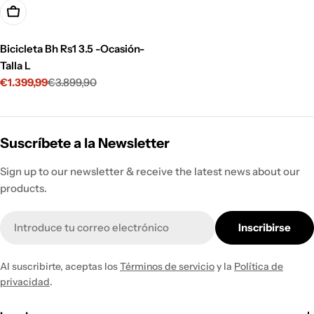
Añadir A La Cesta
Bicicleta Bh Rs1 3.5 -Ocasión-
Talla L
€1.399,99
€3.899,90
Precio
Precio
de
habitual
venta
Suscríbete a la Newsletter
Sign up to our newsletter & receive the latest news about our
products.
Correo
Inscribirse
electrónico
Al suscribirte, aceptas los
Términos de servicio
y la
Política de
privacidad
.