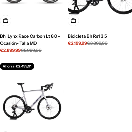
Añadir A La Cesta
Opciones
Bh iLynx Race Carbon Lt 8.0 -
Bicicleta Bh Rs1 3.5
Ocasión- Talla MD
€2.199,99
€3.899,90
Precio
Precio
€2.899,99
€5.999,00
de
habitual
Precio
Precio
venta
de
habitual
venta
Ahorra
€2.499,91