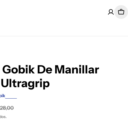
Car
 Gobik De Manillar
Ultragrip
bik
28,00
dos.
l