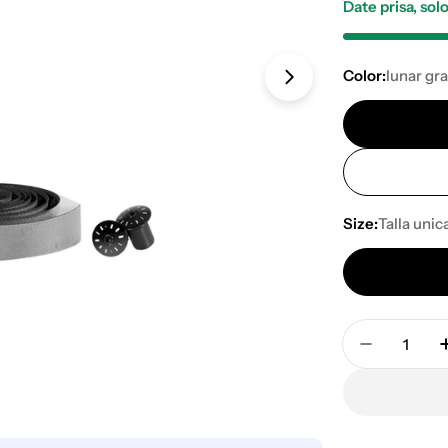
venta
Date prisa, so
Color:
lunar gr
Abrir medios 1 e
Size:
Talla unic
Cantidad
Disminuir