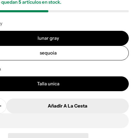
lo quedan
5
artículos en stock.
ay
n modal
lunar gray
sequoia
a
Talla unica
Añadir A La Cesta
 Cantidad Para Cinta Gobik De Manillar Bond Ultragri
Aumentar Cantidad Para Cinta Gobik De Manillar Bon