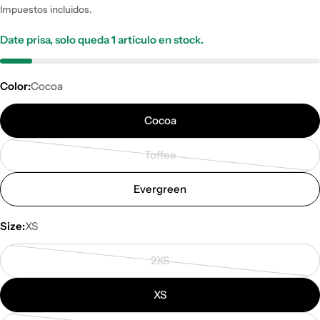
de
habitual
Impuestos incluidos.
venta
Date prisa, solo queda
1
artículo en stock.
Color:
Cocoa
Cocoa
Toffee
Variante
agotada
Evergreen
o
no
Size:
XS
disponible
2XS
Variante
agotada
XS
o
no