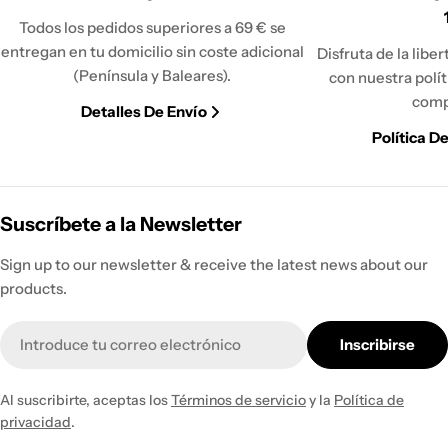
Todos los pedidos superiores a 69 € se
entregan en tu domicilio sin coste adicional
Disfruta de la libe
(Península y Baleares).
con nuestra polí
comp
Detalles De Envío
Política D
Suscríbete a la Newsletter
Sign up to our newsletter & receive the latest news about our
products.
Correo
Inscribirse
electrónico
Al suscribirte, aceptas los
Términos de servicio
y la
Política de
privacidad
.