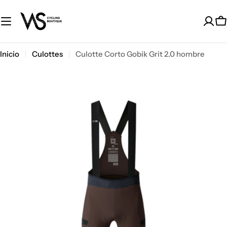
Saltar
al
C
contenido
Inicio
Culottes
Culotte Corto Gobik Grit 2.0 hombre
Saltar
a
información
del
producto
Abrir medios 0 en modal