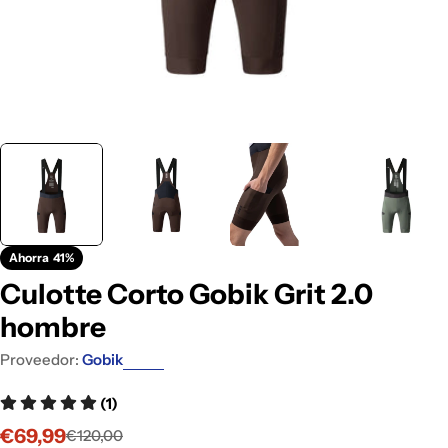
Ahorra
41%
Culotte Corto Gobik Grit 2.0
hombre
Proveedor:
Gobik
(1)
€69,99
€120,00
Precio
Precio