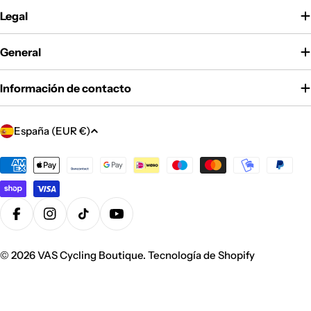
Legal
General
Información de contacto
P
España (EUR €)
a
í
Métodos
de
s
pago
/
r
Facebook
Instagram
Tiktok
YouTube
e
g
© 2026
VAS Cycling Boutique
.
Tecnología de Shopify
i
ó