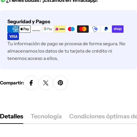
Métodos
Seguridad y Pagos
de
pago
Tu información de pago se procesa de forma segura. No
almacenamos los datos de tu tarjeta de crédito ni
tenemos acceso a ellos.
Compartir:
Detalles
Tecnología
Condiciones óptimas d