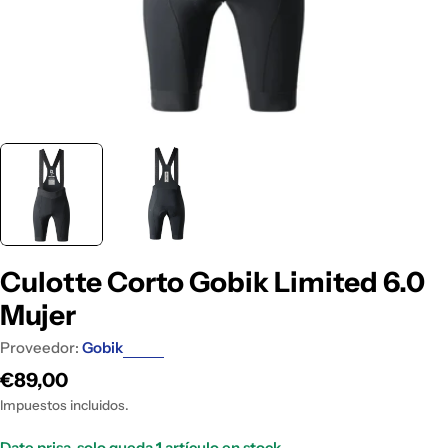
Culotte Corto Gobik Limited 6.0
Mujer
Proveedor:
Gobik
Precio
€89,00
habitual
Impuestos incluidos.
Date prisa, solo queda
1
artículo en stock.