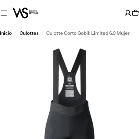
Saltar
al
C
contenido
Inicio
Culottes
Culotte Corto Gobik Limited 6.0 Mujer
Saltar
a
información
del
producto
Abrir medios 0 en modal