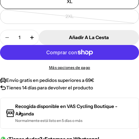
XL
disponible
o
no
2XL
disponible
Variante
agotada
Cantidad
o
Añadir A La Cesta
Disminuir Cantidad Para Culotte Corto Gobik Limi
Aumentar Cantidad Para Culotte Corto G
no
disponible
Más opciones de pago
Envío gratis en pedidos superiores a 69€
Tienes 14 días para devolver el producto
Recogida disponible en
VAS Cycling Boutique -
Arganda
Normalmente está listo en 5 días o más
¿Tienes dudas? ¡Estamos en Whatsapp!