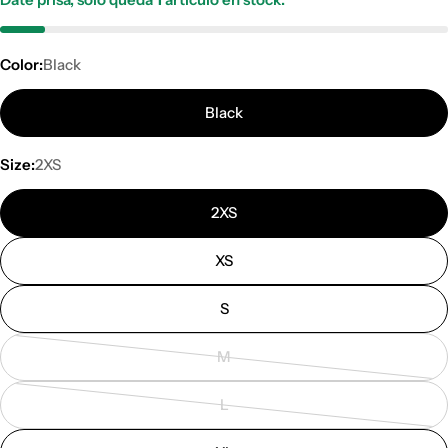
Color:
Black
Black
Size:
2XS
2XS
XS
S
M
Variante
agotada
L
o
Variante
no
agotada