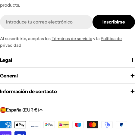
products.
Correo
Inscribirse
electrónico
Al suscribirte, aceptas los
Términos de servicio
y la
Política de
privacidad
.
Legal
General
Información de contacto
P
España (EUR €)
a
í
Métodos
de
s