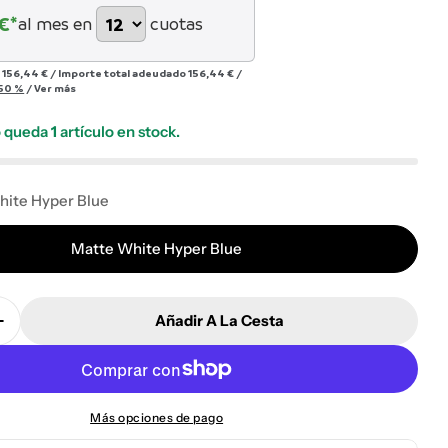
€*
al mes en
cuotas
r
156,44 €
/
Importe total adeudado
156,44 €
/
n modal
50 %
/
Ver más
lo queda
1
artículo en stock.
hite Hyper Blue
Matte White Hyper Blue
Añadir A La Cesta
 Cantidad Para Gafas 100x100 100% S2
Aumentar Cantidad Para Gafas 100x100 100% S2
Más opciones de pago