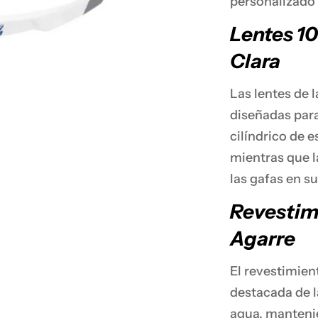
personalizado 
Lentes 10
Clara
Las lentes de 
diseñadas para
cilíndrico de 
mientras que l
las gafas en s
Revestim
Agarre
El revestimien
destacada de l
agua, mantenie