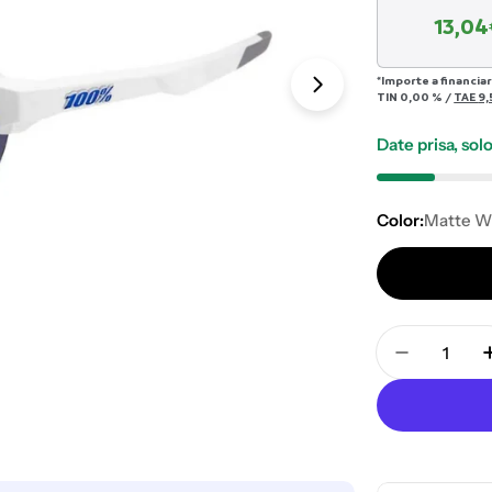
13,04
*Importe a financia
Abrir medios 1 e
TIN
0,00 %
/
TAE
9,
Date prisa, so
Color:
Matte W
Cantidad
Disminuir