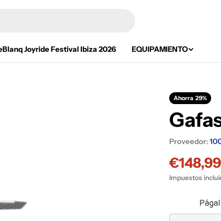
eBlanq Joyride Festival Ibiza 2026
EQUIPAMIENTO
Ahorra
29%
Gafa
Proveedor:
10
€148,9
Precio
Precio
Impuestos inclui
de
habitua
venta
Págal