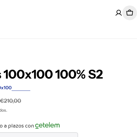
Car
s 100x100 100% S2
0x100
9
€210,00
dos.
l
o a plazos con