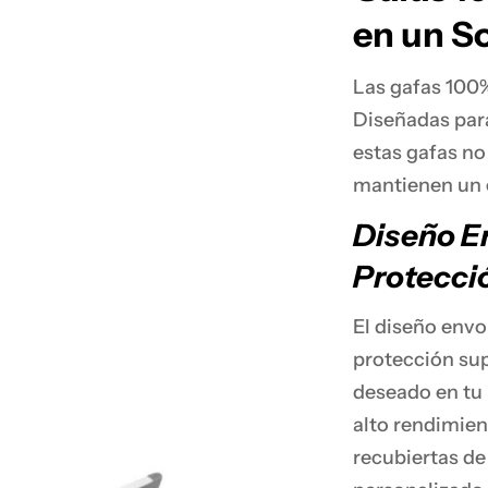
en un S
Las gafas 100%
Diseñadas para
estas gafas no
mantienen un 
Diseño E
Protecci
El diseño envo
protección sup
deseado en tu 
alto rendimien
recubiertas de