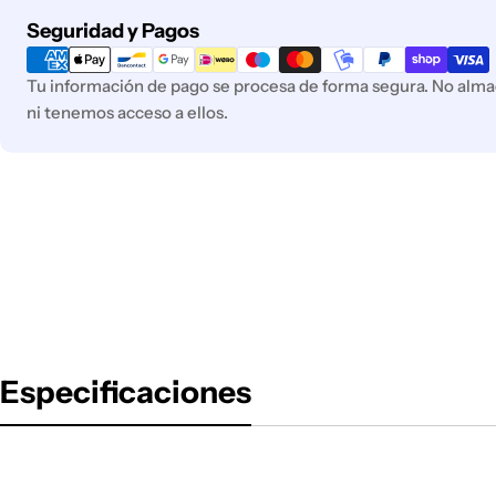
Métodos
Seguridad y Pagos
de
pago
Tu información de pago se procesa de forma segura. No almac
ni tenemos acceso a ellos.
Especificaciones